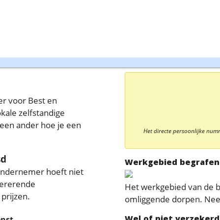
er voor Best en
kale zelfstandige
 geen ander hoe je een
Het directe persoonlijke nu
sd
Werkgebied begrafen
ondernemer hoeft niet
opererende
Het werkgebied van de b
 prijzen.
omliggende dorpen. Neem 
Wel of niet verzeker
enst