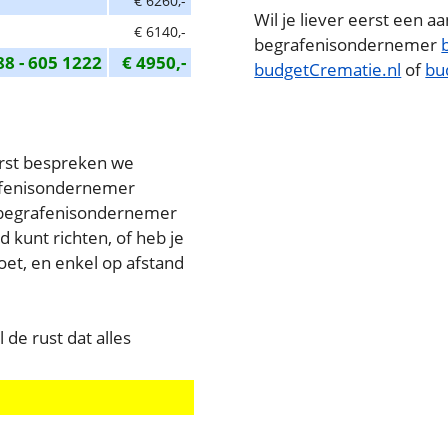
€ 6260,-
Wil je liever eerst een a
€ 6140,-
begrafenisondernemer
88 - 605 1222
€ 4950,-
budgetCrematie.nl
of
bu
erst bespreken we
grafenisondernemer
de begrafenisondernemer
d kunt richten, of heb je
et, en enkel op afstand
l de rust dat alles