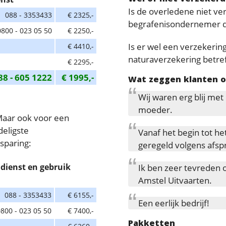
Is de overledene niet ve
088 - 3353433
€ 2325,-
begrafenisondernemer dan
0800 - 023 05 50
€ 2250,-
Is er wel een verzekering
€ 4410,-
naturaverzekering betref
€ 2295,-
88 - 605 1222
€ 1995,-
Wat zeggen klanten 
Wij waren erg blij met
moeder.
Maar ook voor een
deligste
Vanaf het begin tot he
sparing:
geregeld volgens afsp
dienst en gebruik
Ik ben zeer tevreden o
Amstel Uitvaarten.
088 - 3353433
€ 6155,-
Een eerlijk bedrijf!
800 - 023 05 50
€ 7400,-
Pakketten