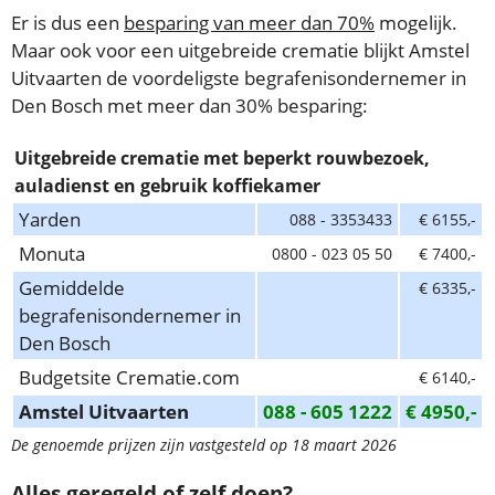
Er is dus een
besparing van meer dan 70%
mogelijk.
Maar ook voor een uitgebreide crematie blijkt Amstel
Uitvaarten de voordeligste begrafenisondernemer in
Den Bosch met meer dan 30% besparing:
Uitgebreide crematie met beperkt rouwbezoek,
auladienst en gebruik koffiekamer
Yarden
088 - 3353433
€ 6155,-
Monuta
0800 - 023 05 50
€ 7400,-
Gemiddelde
€ 6335,-
begrafenisondernemer in
Den Bosch
Budgetsite Crematie.com
€ 6140,-
Amstel Uitvaarten
088 - 605 1222
€ 4950,-
De genoemde prijzen zijn vastgesteld op 18 maart 2026
Alles geregeld of zelf doen?