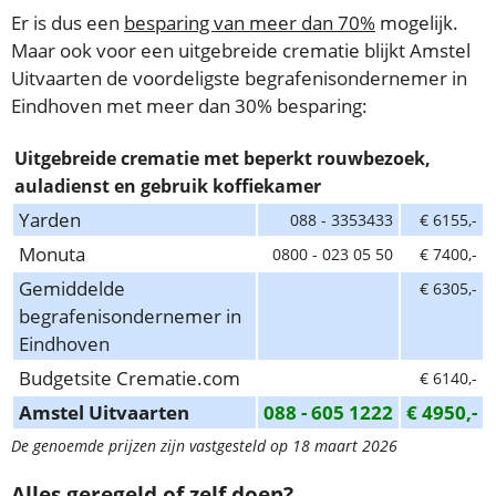
Er is dus een
besparing van meer dan 70%
mogelijk.
Maar ook voor een uitgebreide crematie blijkt Amstel
Uitvaarten de voordeligste begrafenisondernemer in
Eindhoven met meer dan 30% besparing:
Uitgebreide crematie met beperkt rouwbezoek,
auladienst en gebruik koffiekamer
Yarden
088 - 3353433
€ 6155,-
Monuta
0800 - 023 05 50
€ 7400,-
Gemiddelde
€ 6305,-
begrafenisondernemer in
Eindhoven
Budgetsite Crematie.com
€ 6140,-
Amstel Uitvaarten
088 - 605 1222
€ 4950,-
De genoemde prijzen zijn vastgesteld op 18 maart 2026
Alles geregeld of zelf doen?