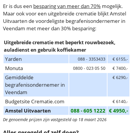
Er is dus een
besparing van meer dan 70%
mogelijk.
Maar ook voor een uitgebreide crematie blijkt Amstel
Uitvaarten de voordeligste begrafenisondernemer in
Veendam met meer dan 30% besparing:
Uitgebreide crematie met beperkt rouwbezoek,
auladienst en gebruik koffiekamer
Yarden
088 - 3353433
€ 6155,-
Monuta
0800 - 023 05 50
€ 7400,-
Gemiddelde
€ 6290,-
begrafenisondernemer in
Veendam
Budgetsite Crematie.com
€ 6140,-
Amstel Uitvaarten
088 - 605 1222
€ 4950,-
De genoemde prijzen zijn vastgesteld op 18 maart 2026
Alles geregeld of zelf doen?